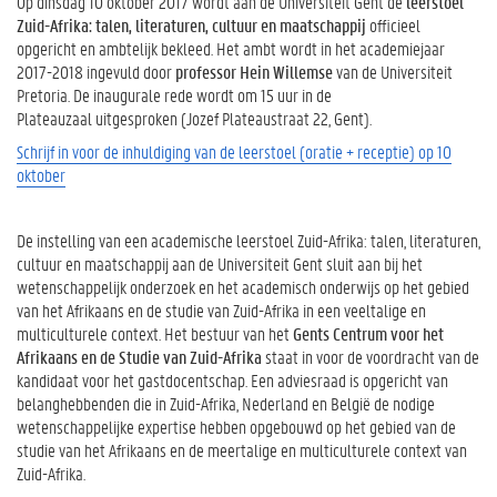
Op dinsdag 10 oktober 2017 wordt aan de Universiteit Gent de
leerstoel
Zuid-Afrika: talen, literaturen, cultuur en maatschappij
officieel
opgericht en ambtelijk bekleed. Het ambt wordt in het academiejaar
2017-2018 ingevuld door
professor Hein Willemse
van de Universiteit
Pretoria. De inaugurale rede wordt om 15 uur in de
Plateauzaal uitgesproken (Jozef Plateaustraat 22, Gent).
Schrijf in voor de inhuldiging van de leerstoel (oratie + receptie) op 10
oktober
De instelling van een academische leerstoel Zuid-Afrika: talen, literaturen,
cultuur en maatschappij aan de Universiteit Gent sluit aan bij het
wetenschappelijk onderzoek en het academisch onderwijs op het gebied
van het Afrikaans en de studie van Zuid-Afrika in een veeltalige en
multiculturele context. Het bestuur van het
Gents Centrum voor het
Afrikaans en de Studie van Zuid-Afrika
staat in voor de voordracht van de
kandidaat voor het gastdocentschap. Een adviesraad is opgericht van
belanghebbenden die in Zuid-Afrika, Nederland en België de nodige
wetenschappelijke expertise hebben opgebouwd op het gebied van de
studie van het Afrikaans en de meertalige en multiculturele context van
Zuid-Afrika.