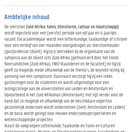
Ambtelijke inhoud
De leerstoel
Zuid-Afrika: talen, literaturen, cultuur en maatschappij
wordt ingesteld voor een (eerste) periode van vijf jaar en is jaarlijks
vacant. Elk academiejaar wordt een letterkundige, taalkundige of schrijver
voor een verblijf van vier maanden voorgedragen als leerstoelhouder
(gastprofessor UGent). Hij/zij is betrokken bij de organisatie van de
symposia aan de UGent i.v.m. Zuid-Afrika (gefinancierd door het Fonds
Neerlandistiek (Zuid-Afrika), FWO-Vlaanderen en de faculteit) en hij/zij
geeft zo mogelijk, mede afhankelijk van de thema’s, de keynote lezing bij
aanvang van een symposium. Daarnaast verzorgt hij/zij een reeks
gastlezingen voor de studenten en wordt uitgenodigd voor een
lezing/college aan de universiteiten van Leiden en Amsterdam en
bijvoorbeeld in het Zuid-Afrikahuis (Amsterdam). Het ligt verder voor de
hand dat zo mogelijk en afhankelijk van de beschikbare expertise
gezamenlijk onderzoek wordt ondernomen (Gent, Amsterdam en Leiden)
en de basis wordt gelegd voor nieuwe onderzoeksperspectieven en
wetenschappelijke projecten.
Naast de vakgroepen Letterkunde, Taalkunde en Talen en Culturen
participeren Kunst-, Muziek- en Theaterwetenschappen, Geschiedenis en